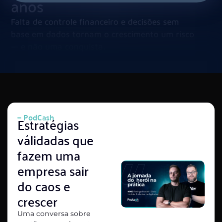
anos
Falta de controle financeiro e decisões sem
base em dados tornam o crescimento um risco
— e não uma conquista.
— PodCash
Estratégias
válidadas que
fazem uma
empresa sair
do caos e
crescer
Uma conversa sobre