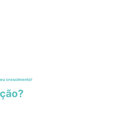
seu crescimento!
ação?