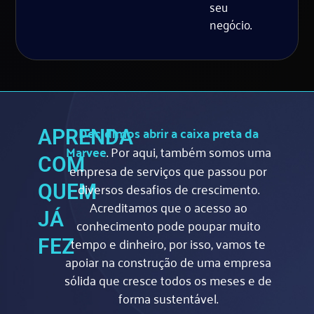
seu
negócio.
Decidimos abrir a caixa preta da
APRENDA
Marvee
. Por aqui, também somos uma
COM
empresa de serviços que passou por
diversos desafios de crescimento.
QUEM
Acreditamos que o acesso ao
JÁ
conhecimento pode poupar muito
tempo e dinheiro, por isso, vamos te
FEZ
apoiar na construção de uma empresa
sólida que cresce todos os meses e de
forma sustentável.