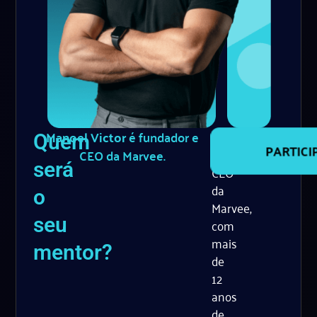
Manoel Victor
é fundador e
Fundador
Quem
e
CEO da Marvee.
PARTICI
será
CEO
da
o
Marvee,
seu
com
mais
mentor?
de
12
anos
de